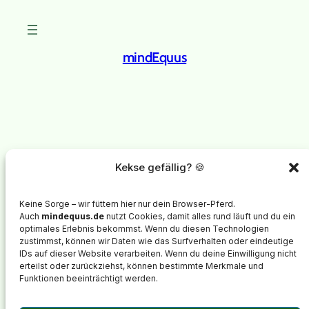
mindEquus
Instagram
Facebook
X
mindEquus
steht für psychologische Begleitung von
Kekse gefällig? 🍪
Menschen mit chronisch kranken Pferden.
Im Mittelpunkt steht nicht das Training des Pferdes, sondern
Keine Sorge – wir füttern hier nur dein Browser-Pferd.
die innere Stabilität, Selbstregulation und emotionale Entlastung
Auch
mindequus.de
nutzt Cookies, damit alles rund läuft und du ein
der Besitzer*innen.
optimales Erlebnis bekommst. Wenn du diesen Technologien
zustimmst, können wir Daten wie das Surfverhalten oder eindeutige
Kennenlernen
IDs auf dieser Website verarbeiten. Wenn du deine Einwilligung nicht
erteilst oder zurückziehst, können bestimmte Merkmale und
Kostenloses Erstgespräch
Funktionen beeinträchtigt werden.
E-Mail: info@mindequus.de