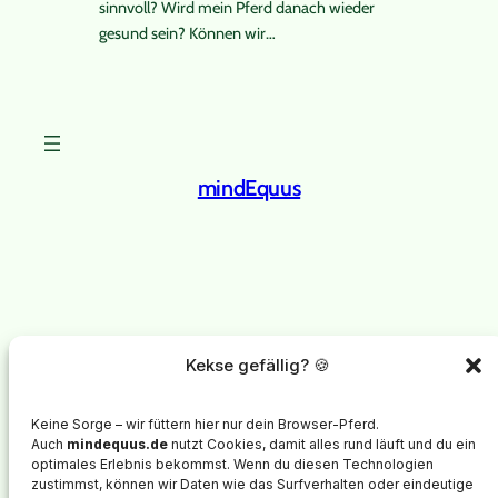
sinnvoll? Wird mein Pferd danach wieder
gesund sein? Können wir…
mindEquus
Instagram
Facebook
X
mindEquus
steht für psychologische Begleitung von
Kekse gefällig? 🍪
Menschen mit chronisch kranken Pferden.
Im Mittelpunkt steht nicht das Training des Pferdes, sondern
Keine Sorge – wir füttern hier nur dein Browser-Pferd.
die innere Stabilität, Selbstregulation und emotionale Entlastung
Auch
mindequus.de
nutzt Cookies, damit alles rund läuft und du ein
der Besitzer*innen.
optimales Erlebnis bekommst. Wenn du diesen Technologien
zustimmst, können wir Daten wie das Surfverhalten oder eindeutige