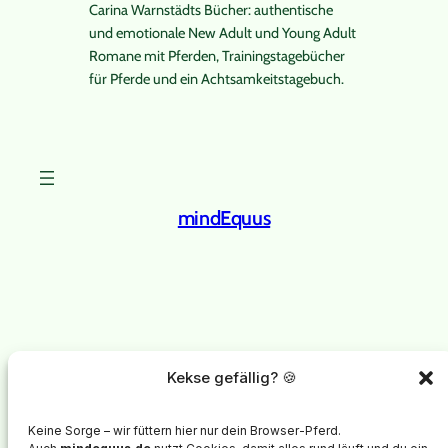
Carina Warnstädts Bücher: authentische
und emotionale New Adult und Young Adult
Romane mit Pferden, Trainingstagebücher
für Pferde und ein Achtsamkeitstagebuch.
mindEquus
Instagram
Facebook
X
mindEquus
steht für psychologische Begleitung von
Kekse gefällig? 🍪
Menschen mit chronisch kranken Pferden.
Im Mittelpunkt steht nicht das Training des Pferdes, sondern
Keine Sorge – wir füttern hier nur dein Browser-Pferd.
die innere Stabilität, Selbstregulation und emotionale Entlastung