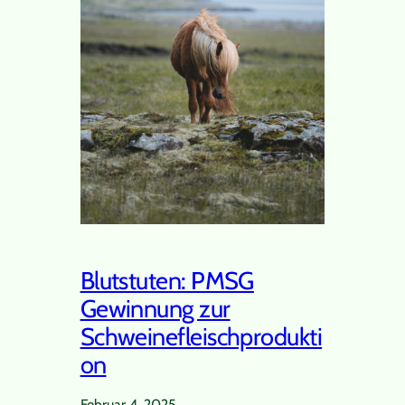
Blutstuten: PMSG
Gewinnung zur
Schweinefleischprodukti
on
Februar 4, 2025