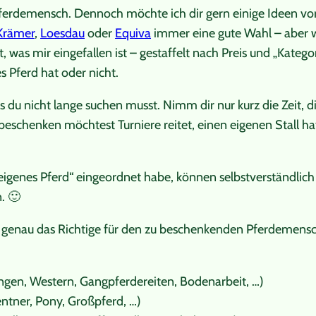
erdemensch. Dennoch möchte ich dir gern einige Ideen vorstell
Krämer
,
Loesdau
oder
Equiva
immer eine gute Wahl – aber we
 was mir eingefallen ist – gestaffelt nach Preis und „Katego
 Pferd hat oder nicht.
ss du nicht lange suchen musst. Nimm dir nur kurz die Zeit, d
 beschenken möchtest Turniere reitet, einen eigenen Stall ha
igenes Pferd“ eingeordnet habe, können selbstverständlich a
. 🙂
 genau das Richtige für den zu beschenkenden Pferdemensc
ringen, Western, Gangpferdereiten, Bodenarbeit, …)
Rentner, Pony, Großpferd, …)