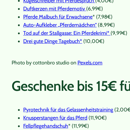
Kugelschreiber mit Pferdespruch
(4,00€)
Duftkerzen mit Pferdemotiv
(6,99€)
Pferde Malbuch für Erwachsene
* (7,98€)
Auto-Aufkleber „Pferdemädchen“
(8,99€)
Tod auf der Stallgasse: Ein Pferdekrimi*
(9,99€)
Drei gute Dinge Tagebuch*
(10,00€)
Photo by cottonbro studio on
Pexels.com
Geschenke bis 15€ f
Pyrotechnik für das Gelassenheitstraining
(2,00€
Knusperstangen für das Pferd
(11,90€)
Fellpflegehandschuh
* (11,99€)