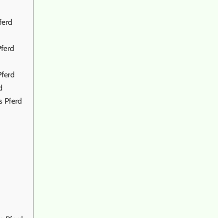
ferd
ferd
Pferd
d
s Pferd