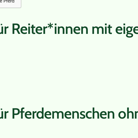
e Pferd
ür Reiter*innen mit ei
ür Pferdemenschen ohn