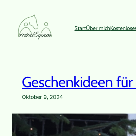
Zum
Inhalt
springen
Start
Über mich
Kostenlose
Geschenkideen fü
Oktober 9, 2024