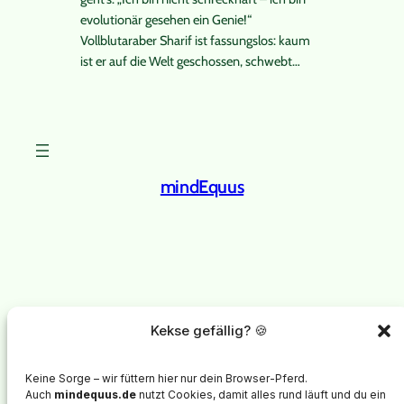
evolutionär gesehen ein Genie!“
Vollblutaraber Sharif ist fassungslos: kaum
ist er auf die Welt geschossen, schwebt…
mindEquus
Instagram
Facebook
X
mindEquus
steht für psychologische Begleitung von
Kekse gefällig? 🍪
Menschen mit chronisch kranken Pferden.
Im Mittelpunkt steht nicht das Training des Pferdes, sondern
Keine Sorge – wir füttern hier nur dein Browser-Pferd.
die innere Stabilität, Selbstregulation und emotionale Entlastung
Auch
mindequus.de
nutzt Cookies, damit alles rund läuft und du ein