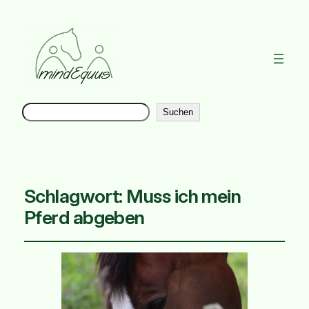
Suchen
Instag
Suchen
Schlagwort:
Muss ich mein
Pferd abgeben