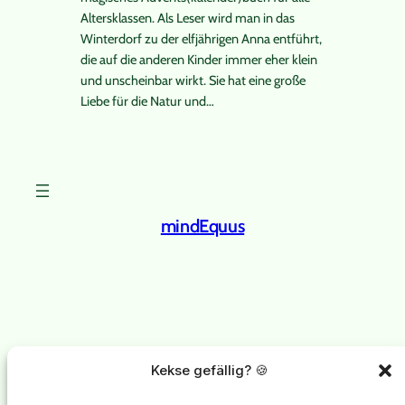
Altersklassen. Als Leser wird man in das
Winterdorf zu der elfjährigen Anna entführt,
die auf die anderen Kinder immer eher klein
und unscheinbar wirkt. Sie hat eine große
Liebe für die Natur und…
mindEquus
Instagram
Facebook
X
mindEquus
steht für psychologische Begleitung von
Kekse gefällig? 🍪
Menschen mit chronisch kranken Pferden.