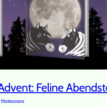
Advent: Feline Abendst
, 
Pferderomane