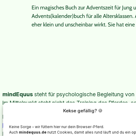
Ein magisches Buch zur Adventszeit für Jung 
Advents(kalender)buch für alle Altersklassen.
eher klein und unscheinbar wirkt. Sie hat ein
Impressum
Datenschutzerklärung
AGB
mindEquus
steht für psychologische Begleitung von
Im Mittelpunkt steht nicht das Training des Pferdes, s
Kekse gefällig? 🍪
Kennenlernen
Kostenloses Erstgespräch
Keine Sorge – wir füttern hier nur dein Browser-Pferd.
Auch
mindequus.de
nutzt Cookies, damit alles rund läuft und du ein o
E-Mail: info@mindequus.de